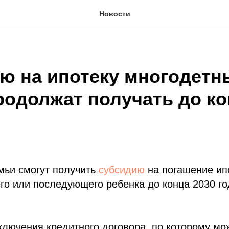
Новости
ю на ипотеку многодетн
родолжат получать до ко
мьи смогут получить
субсидию
на погашение ип
го или последующего ребенка до конца 2030 года
ключения кредитного договора, по которому мо