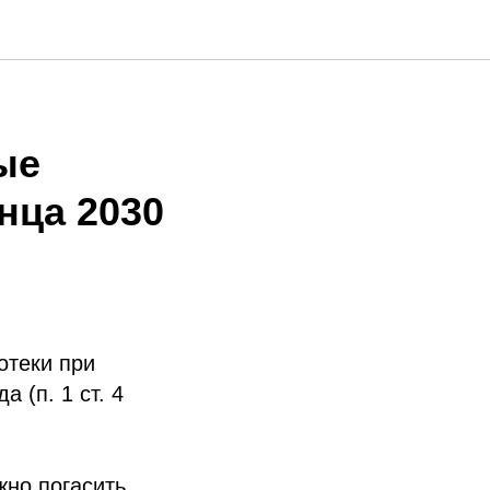
ые
нца 2030
отеки при
 (п. 1 ст. 4
жно погасить