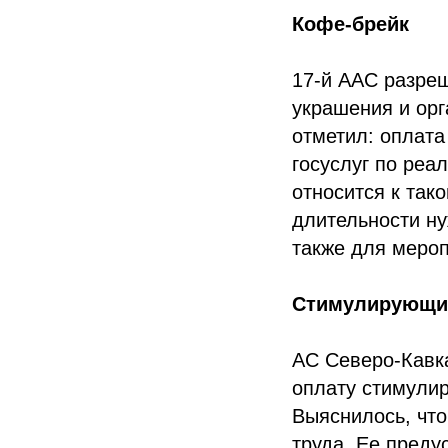
Кофе-брейк
17-й ААС разреш
украшения и орг
отметил: оплата
госуслуг по реа
относится к так
длительности ну
также для мероп
Стимулирующи
АС Северо-Кавка
оплату стимулир
Выяснилось, что
труда. Ее преду