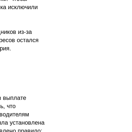
ика исключили
ников из-за
ресов остался
рия.
в выплате
ь, что
 водителям
ыла установлена
овлено правило: