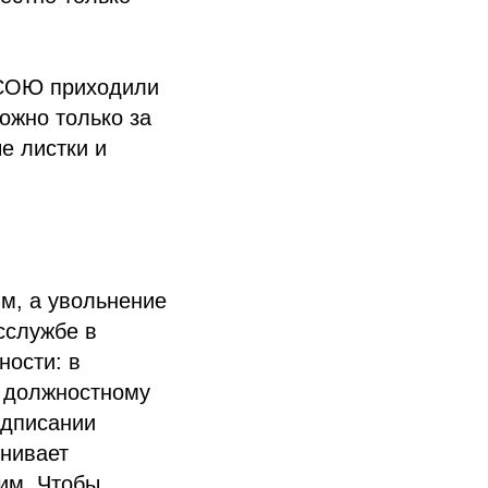
 КСОЮ приходили
ожно только за
е листки и
м, а увольнение
сслужбе в
ности: в
о должностному
одписании
енивает
им. Чтобы