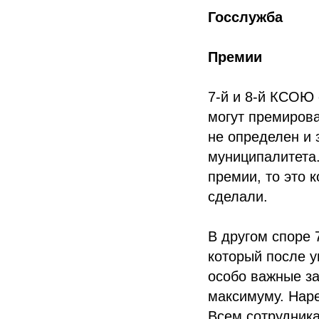
Госслужба
Премии
7-й и 8-й КСОЮ 
могут премирова
не определен и 
муниципалитета
премии, то это 
сделали.
В другом споре
который после у
особо важные з
максимуму. Нар
Всем сотрудника