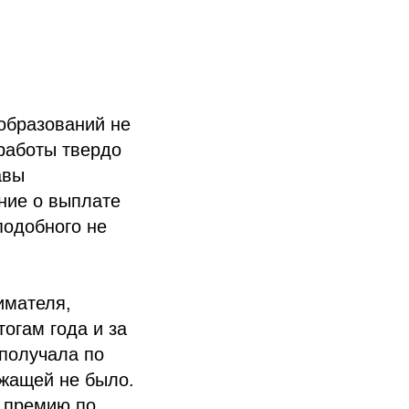
образований не
работы твердо
авы
ние о выплате
подобного не
имателя,
огам года и за
получала по
ужащей не было.
и премию по