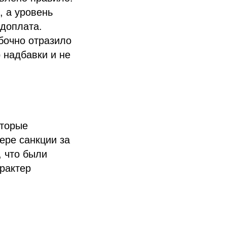
, а уровень
 доплата.
бочно отразило
 надбавки и не
оторые
ере санкции за
 что были
рактер