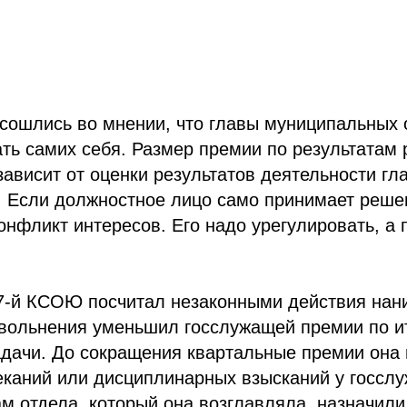
сошлись во мнении, что главы муниципальных 
ть самих себя. Размер премии по результатам 
зависит от оценки результатов деятельности гл
. Если должностное лицо само принимает реше
конфликт интересов. Его надо урегулировать, а 
 7-й КСОЮ посчитал незаконными действия нан
вольнения уменьшил госслужащей премии по ит
адачи. До сокращения квартальные премии она 
еканий или дисциплинарных взысканий у госсл
м отдела, который она возглавляла, назначил