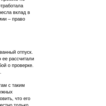
отработала
несла вклад в
мии – право
ванный отпуск.
о ее рассчитали
бой о проверке.
.
там с таким
нужных
вить, что его
естно только