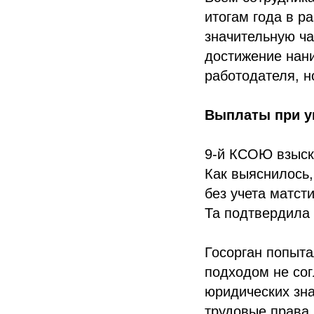
итогам года в р
значительную ча
достижение нан
работодателя, н
Выплаты при у
9-й КСОЮ взыск
Как выяснилось,
без учета матст
Та подтвердила 
Госорган попыта
подходом не сог
юридических зна
трудовые права