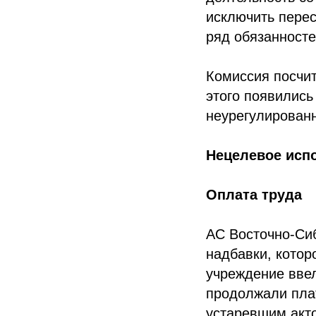
исключить перес
ряд обязанносте
Комиссия посчит
этого появились
неурегулированн
Нецелевое исп
Оплата труда
АС Восточно-Сиб
надбавки, котор
учреждение ввел
продолжали плат
устаревшим акто