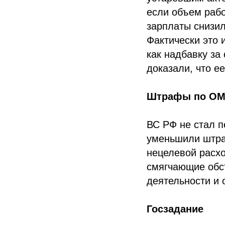
если объем рабо
зарплаты снизил
Фактически это 
как надбавку за
доказали, что е
Штрафы по О
ВС РФ не стал п
уменьшили штра
нецелевой расх
смягчающие обст
деятельности и 
Госзадание