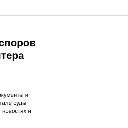
 споров
лтера
окументы и
тале суды
 новостях и