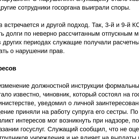
 другие сотрудники госоргана выиграли споры.
в встречается и другой подход. Так, 3-й и 9-й
ть долги по неверно рассчитанным отпускным м
в других периодах служащие получали расчетны
ать о нарушении прав.
ресов
изменение должностной инструкции формальны
тало известно, чиновник, который состоял на го
нистерстве, уведомил о личной заинтересован
ение приняли на работу супруга его сестры. П
ликт интересов мог возникнуть при надзоре, п
азании госуслуг. Служащий сообщил, что не оц
трудников учреждения и не влияет на выплаты 