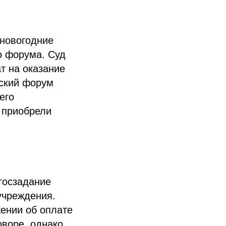
 новогодние
о форума. Суд
т на оказание
еский форум
его
 приобрели
госзадание
учреждения.
ении об оплате
оворе, однако