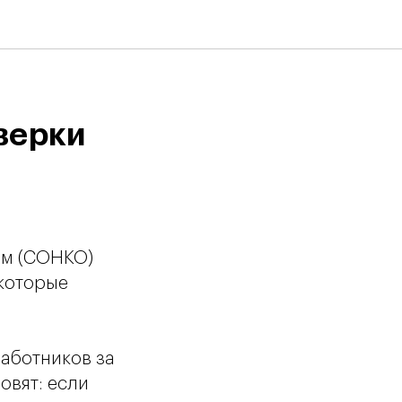
верки
ям (СОНКО)
 которые
аботников за
овят: если