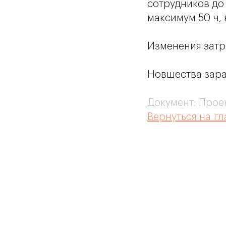
сотрудников до
максимум 50 ч, 
Изменения затр
Новшества зараб
Документ:
Проек
Вернуться на г