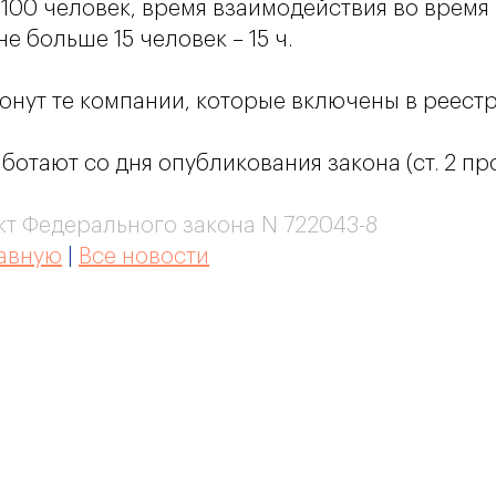
 100 человек, время взаимодействия во время
не больше 15 человек – 15 ч.
онут те компании, которые включены в реест
отают со дня опубликования закона (ст. 2 про
т Федерального закона N 722043-8
лавную
|
Все новости