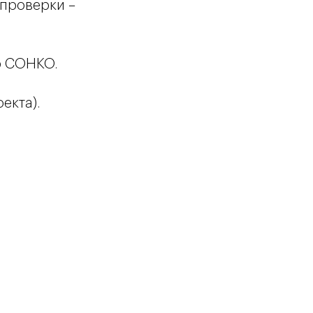
 проверки –
р СОНКО.
екта).