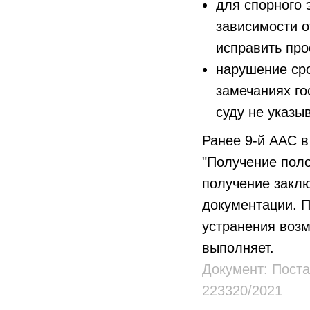
для спорного 
зависимости о
исправить про
нарушение сро
замечаниях го
суду не указы
Ранее 9-й ААС в
"Получение поло
получение заклю
документации. П
устранения возм
выполняет.
Документ:
Поста
223320/2021