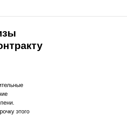
изы
онтракту
ительные
ние
 пени.
рочку этого