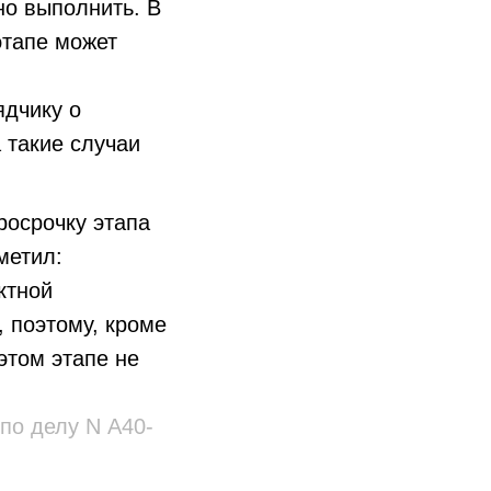
но выполнить. В
этапе может
ядчику о
 такие случаи
росрочку этапа
метил:
ктной
, поэтому, кроме
этом этапе не
по делу N А40-