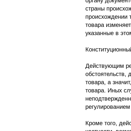
органу документ
страны происхож
происхождении т
товара изменяет
указанные в это
Конституционный
Действующим ре
обстоятельств,
товара, а значи
товара. Иных сл
неподтвержденн
регулированием
Кроме того, дей