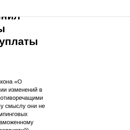
снил
ы
 уплаты
акона «О
нии изменений в
ротиворечащими
му смыслу они не
мпинговых
 таможенному