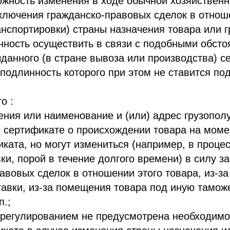
ожность изменения в ходе обычной хозяйствен
аключения гражданско-правовых сделок в отнош
анспортировки) страны назначения товара или г
нность осуществить в связи с подобными обст
данного (в стране вывоза или производства) с
подлинность которого при этом не ставится по
о :
ения или наименование и (или) адрес грузопол
 сертификате о происхождении товара на мом
иката, но могут измениться (например, в проце
ки, порой в течение долгого времени) в силу з
авовых сделок в отношении этого товара, из-з
тавки, из-за помещения товара под иную тамо
п.;
регулированием не предусмотрена необходимо