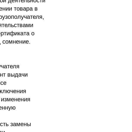
ной деятельности
ении товара в
рузополучателя,
оятельствами
ертификата о
д сомнение.
учателя
ент выдачи
ссе
аключения
а изменения
женную
сть замены