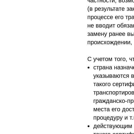
частности, возм
(в результате з
процессе его тр
не вводит обяза
замену ранее вы
происхождении, 
С учетом того, чт
страна назнач
указываются в
такого сертиф
транспортиров
гражданско-пр
места его дос
процедуру и т.
действующим 