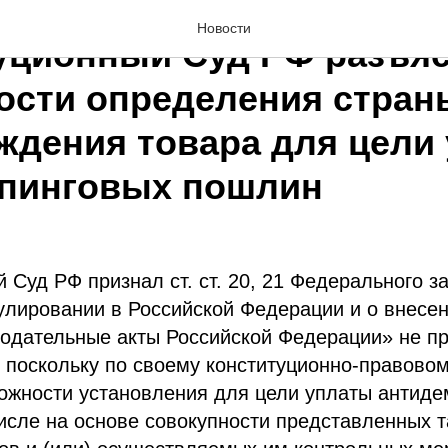
Новости
уционный Суд РФ разъя
ости определения стран
ждения товара для цели
пинговых пошлин
 Суд РФ признал ст. ст. 20, 21 Федерального з
улировании в Российской Федерации и о внесе
нодательные акты Российской Федерации» не п
 поскольку по своему конституционно-правово
ожности установления для цели уплаты антиде
числе на основе совокупности представленных