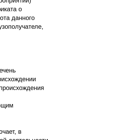
роприятий)
иката о
рота данного
рузополучателе,
ечень
роисхождении
 происхождения
ующим
чает, в