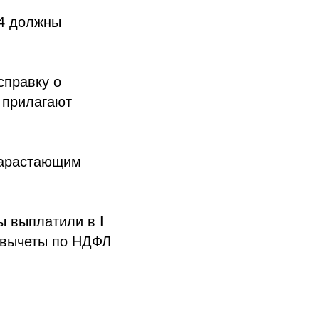
24 должны
справку о
е прилагают
нарастающим
ы выплатили в I
о вычеты по НДФЛ