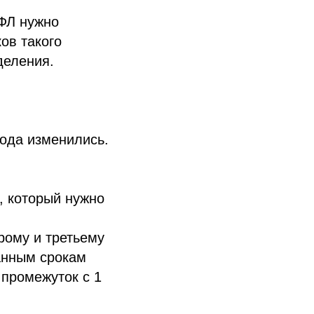
ДФЛ нужно
ов такого
деления.
года изменились.
, который нужно
рому и третьему
данным срокам
 промежуток с 1