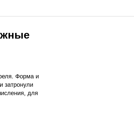
важные
преля. Форма и
и затронули
числения, для