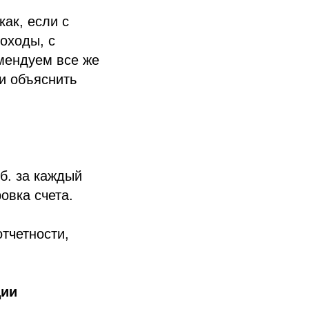
как, если с
оходы, с
омендуем все же
 и объяснить
уб. за каждый
овка счета.
отчетности,
ции