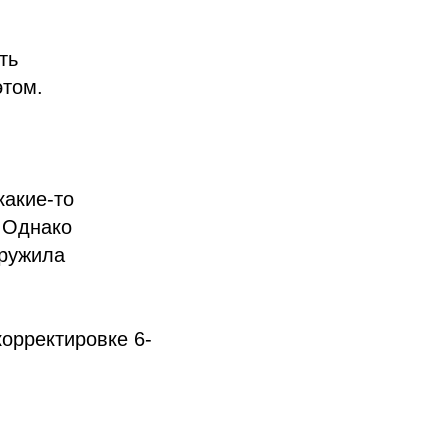
ть
этом.
какие-то
. Однако
аружила
орректировке 6-