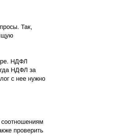
просы. Так,
дящую
аре. НДФЛ
огда НДФЛ за
лог с нее нужно
м соотношениям
акже проверить