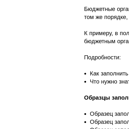
Бюджетные орган
том же порядке,
К примеру, в по
бюджетным орган
Подробности:
Как заполнит
Что нужно зн
Образцы запол
Образец запол
Образец запол