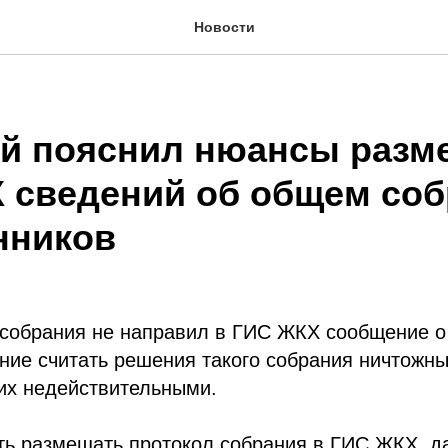
Новости
й пояснил нюансы разм
 сведений об общем со
нников
 собрания не направил в ГИС ЖКХ сообщение о 
ание считать решения такого собрания ничтожн
их недействительными.
ть размещать протокол собрания в ГИС ЖКХ, д