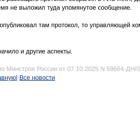
емя не выложил туда упомянутое сообщение.
опубликовал там протокол, то управляющей ко
ачило и другие аспекты.
о Минстроя России от 07.10.2025 N 59664-ДН/
авную
|
Все новости