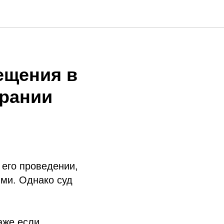
ещения в
брании
его проведении,
ыми. Однако суд
аже если