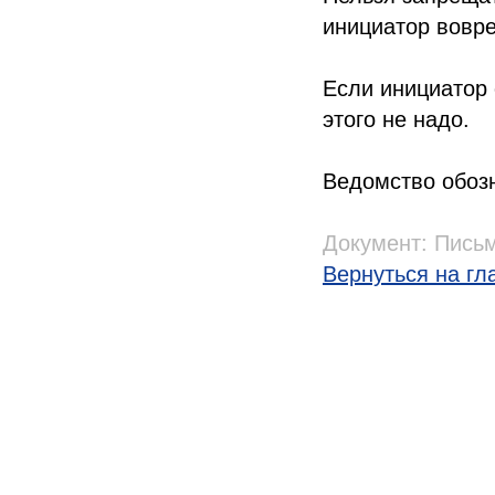
инициатор вовр
Если инициатор 
этого не надо.
Ведомство обозн
Документ:
Письм
Вернуться на гл