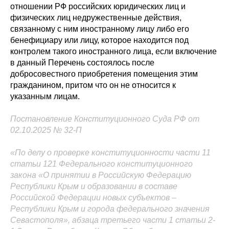
отношении РФ российских юридических лиц и
физических лиц недружественные действия,
связанному с ним иностранному лицу либо его
бенефициару или лицу, которое находится под
контролем такого иностранного лица, если включение
в данный Перечень состоялось после
добросовестного приобретения помещения этим
гражданином, притом что он не относится к
указанным лицам.
Постановление Конституционного Суда РФ от
02.10.2025 № 32-П
«По делу о проверке конституционности части 11
статьи 121 Федерального конституционного
закона «О принятии в Российскую Федерацию
Республики Крым и образовании в составе
Российской Федерации новых субъектов –
Республики Крым и города федерального значения
Севастополя», абзаца третьего части 1 статьи 2-