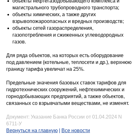
объекты нефтегазодобывающего комплекса и
магистрального трубопроводного транспорта;
объекты химических, а также других
взрывопожароопасных и вредных производств;
объекты сетей газораспределения,
газопотребления и сжиженных углеводородных
газов.
Для ряда объектов, на которых есть оборудование
под давлением (котельные, теплосети и др.), верхнюю
границу тарифа увеличат на 25%.
Предельные значения базовых ставок тарифов для
гидротехнических сооружений, нефтехимических и
горнодобывающих предприятий, а также объектов,
связанных со взрывчатыми веществами, не изменят.
Документ:
Указание Банка России от 01.04.2024 N
6711-У
Вернуться на главную
|
Все новости